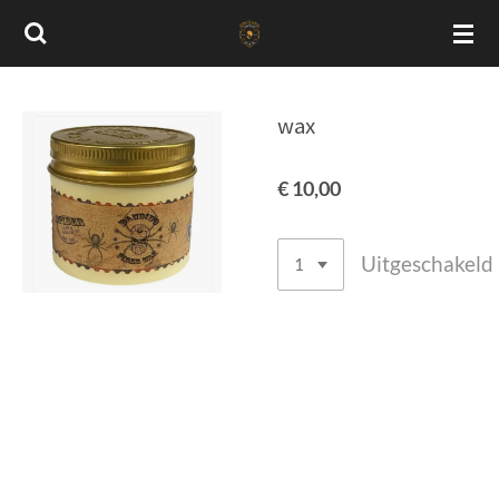
Ga
direct
naar
de
wax
hoofdinhoud
€ 10,00
Uitgeschakeld