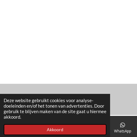
© 2021 - 2026 Barbershop Mo & Ma
Deze website gebruikt cookies voor analyse-
doeleinden en/of het tonen van advertenties. Door
gebruik te blijven maken van de site gaat u hiermee
akkoord.
Akkoord
E-mailadres
Telefoonnummer
Kaart
Facebook
WhatsApp